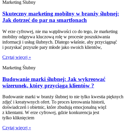
Marketing Ślubny
Skuteczny marketing mobilny w branży ślubnej:
Jak dotrzeć do par na smartfonach
W erze cyfrowej, nie ma wątpliwości co do tego, że marketing
mobilny odgrywa kluczową rolę w procesie poszukiwania
informacji i usług ślubnych. Dlatego właśnie, aby przyciągnąć
i pozyskać przyszłe pary młode jako swoich klientów,
Czytaj więcej »
Marketing Ślubny
Budowanie marki ślubnej: Jak wykreować
wizerunek, który przyciąga klientów ?
Budowanie marki w branży ślubnej to nie tylko kwestia pięknych
zdjęć i kreatywnych ofert. To proces kreowania historii,
doświadczeń i obietnic, które zbudują emocjonalną więź
z klientami. W erze cyfrowej, gdzie konkurencja jest
tylko kliknięciem
Czytaj więcej »