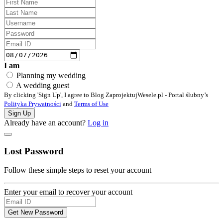
I am
Planning my wedding
A wedding guest
By clicking
'Sign Up'
,
I agree to Blog ZaprojektujWesele.pl - Portal ślubny’s
Polityka Prywatności
and
Terms of Use
Sign Up
Already have an account?
Log in
Lost Password
Follow these simple steps to reset your account
Enter your email to recover your account
Get New Password