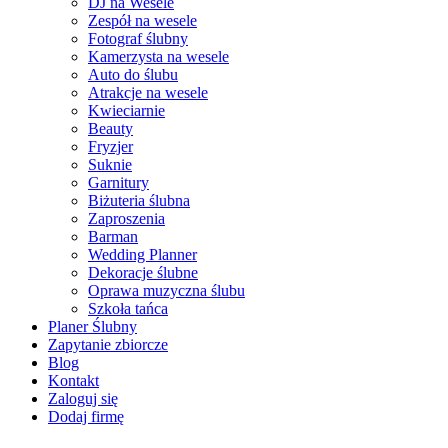
DJ na Wesele
Zespół na wesele
Fotograf ślubny
Kamerzysta na wesele
Auto do ślubu
Atrakcje na wesele
Kwieciarnie
Beauty
Fryzjer
Suknie
Garnitury
Biżuteria ślubna
Zaproszenia
Barman
Wedding Planner
Dekoracje ślubne
Oprawa muzyczna ślubu
Szkoła tańca
Planer Ślubny
Zapytanie zbiorcze
Blog
Kontakt
Zaloguj się
Dodaj firmę