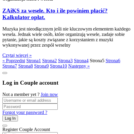
ZAiKS za wesele. Kto i ile powinien płacić?
Kalkulator opłat.
Muzyka jest nieodłącznym jeśli nie kluczowym elementem każdego
wesela. Jednak wiele osób, które organizują wesele, zadaje sobie
pytanie, jakie są koszty związane z korzystaniem z muzyki
wykonywanej przez zespół weselny
Czytaj więcej »
« Poprzedni
Strona
1
Strona
2
Strona
3
Strona
4
Strona
5
Strona
6
Strona
7
Strona
8
Strona
9
Strona
10
Następny »
Log in Couple account
Not a member yet ?
Join now
Forgot your password ?
Log In
Register Couple Account