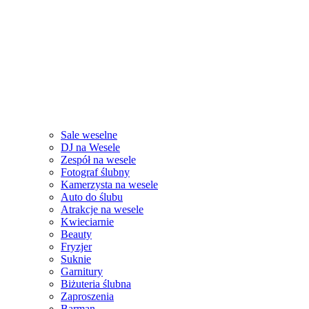
Sale weselne
DJ na Wesele
Zespół na wesele
Fotograf ślubny
Kamerzysta na wesele
Auto do ślubu
Atrakcje na wesele
Kwieciarnie
Beauty
Fryzjer
Suknie
Garnitury
Biżuteria ślubna
Zaproszenia
Barman